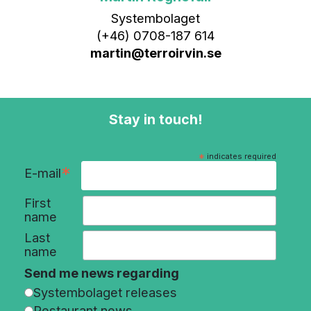
Systembolaget
(+46) 0708-187 614
martin@terroirvin.se
Stay in touch!
*
indicates required
*
E-mail
First
name
Last
name
Send me news regarding
Systembolaget releases
Restaurant news