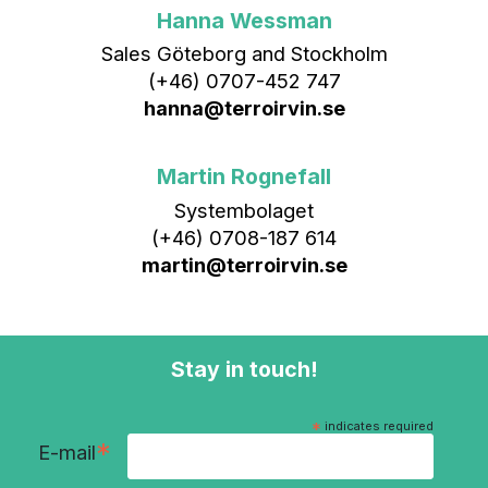
Hanna Wessman
Sales Göteborg and Stockholm
(+46) 0707-452 747
hanna@terroirvin.se
Martin Rognefall
Systembolaget
(+46) 0708-187 614
martin@terroirvin.se
Stay in touch!
*
indicates required
*
E-mail