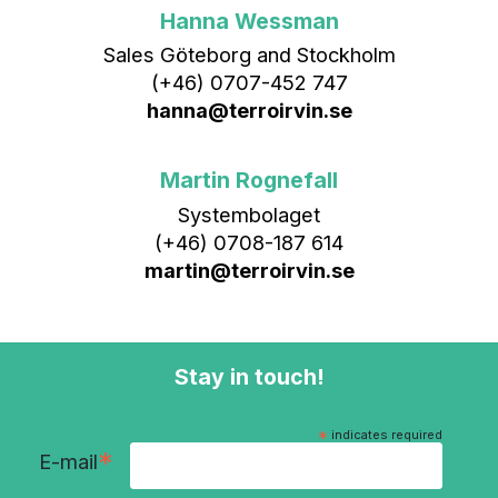
Hanna Wessman
Sales Göteborg and Stockholm
(+46) 0707-452 747
hanna@terroirvin.se
Martin Rognefall
Systembolaget
(+46) 0708-187 614
martin@terroirvin.se
Stay in touch!
*
indicates required
*
E-mail