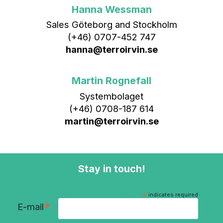
Hanna Wessman
Sales Göteborg and Stockholm
(+46) 0707-452 747
hanna@terroirvin.se
Martin Rognefall
Systembolaget
(+46) 0708-187 614
martin@terroirvin.se
Stay in touch!
*
indicates required
*
E-mail