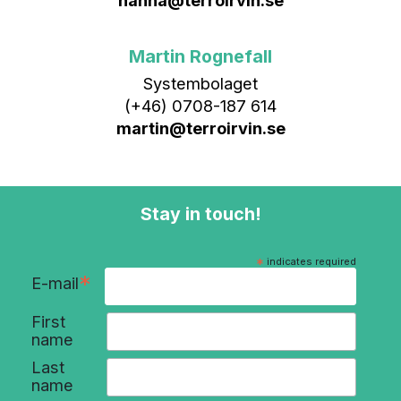
Martin Rognefall
Systembolaget
(+46) 0708-187 614
martin@terroirvin.se
Stay in touch!
*
indicates required
*
E-mail
First
name
Last
name