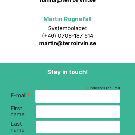
Martin Rognefall
Systembolaget
(+46) 0708-187 614
martin@terroirvin.se
Stay in touch!
*
indicates required
*
E-mail
First
name
Last
name