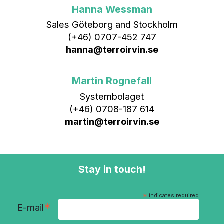
Hanna Wessman
Sales Göteborg and Stockholm
(+46) 0707-452 747
hanna@terroirvin.se
Martin Rognefall
Systembolaget
(+46) 0708-187 614
martin@terroirvin.se
Stay in touch!
*
indicates required
*
E-mail